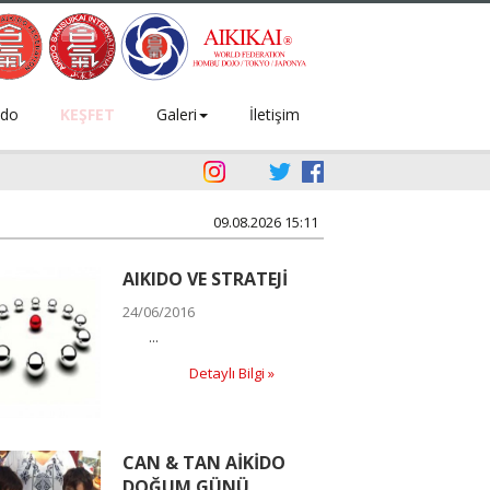
ido
KEŞFET
Galeri
İletişim
09.08.2026 15:11
AIKIDO VE STRATEJİ
24/06/2016
...
Detaylı Bilgi »
CAN & TAN AİKİDO
DOĞUM GÜNÜ