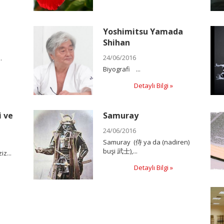
Yoshimitsu Yamada
Shihan
24/06/2016
.
Biyografi ...
Detaylı Bilgi »
i ve
Samuray
24/06/2016
Samuray (侍 ya da (nadiren)
buşi 武士),...
iz...
Detaylı Bilgi »