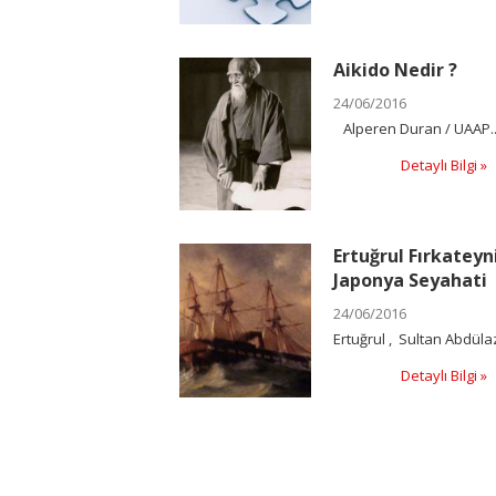
Aikido Nedir ?
24/06/2016
Alperen Duran / UAAP..
Detaylı Bilgi »
Ertuğrul Fırkateyn
Japonya Seyahati
24/06/2016
Ertuğrul , Sultan Abdülaz
Detaylı Bilgi »