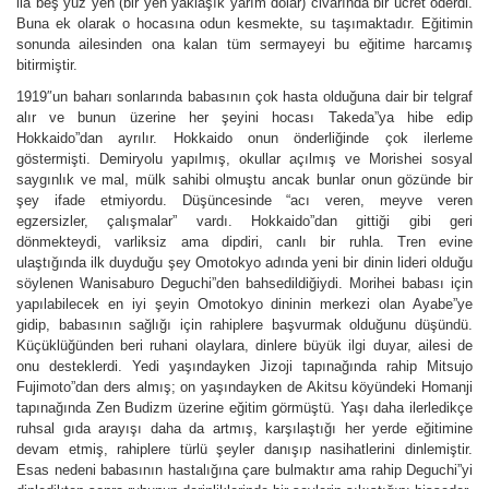
ila beş yüz yen (bir yen yaklaşık yarım dolar) civarında bir ücret öderdi.
Buna ek olarak o hocasına odun kesmekte, su taşımaktadır. Eğitimin
sonunda ailesinden ona kalan tüm sermayeyi bu eğitime harcamış
bitirmiştir.
1919″un baharı sonlarında babasının çok hasta olduğuna dair bir telgraf
alır ve bunun üzerine her şeyini hocası Takeda”ya hibe edip
Hokkaido”dan ayrılır. Hokkaido onun önderliğinde çok ilerleme
göstermişti. Demiryolu yapılmış, okullar açılmış ve Morishei sosyal
saygınlık ve mal, mülk sahibi olmuştu ancak bunlar onun gözünde bir
şey ifade etmiyordu. Düşüncesinde “acı veren, meyve veren
egzersizler, çalışmalar” vardı. Hokkaido”dan gittiği gibi geri
dönmekteydi, varliksiz ama dipdiri, canlı bir ruhla. Tren evine
ulaştığında ilk duyduğu şey Omotokyo adında yeni bir dinin lideri olduğu
söylenen Wanisaburo Deguchi”den bahsedildiğiydi. Morihei babası için
yapılabilecek en iyi şeyin Omotokyo dininin merkezi olan Ayabe”ye
gidip, babasının sağlığı için rahiplere başvurmak olduğunu düşündü.
Küçüklüğünden beri ruhani olaylara, dinlere büyük ilgi duyar, ailesi de
onu desteklerdi. Yedi yaşındayken Jizoji tapınağında rahip Mitsujo
Fujimoto”dan ders almış; on yaşındayken de Akitsu köyündeki Homanji
tapınağında Zen Budizm üzerine eğitim görmüştü. Yaşı daha ilerledikçe
ruhsal gıda arayışı daha da artmış, karşılaştığı her yerde eğitimine
devam etmiş, rahiplere türlü şeyler danışıp nasihatlerini dinlemiştir.
Esas nedeni babasının hastalığına çare bulmaktır ama rahip Deguchi”yi