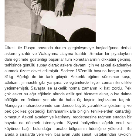
Ülkesi ile Rusya arasında durum gerginleşmeye başladığında derhal
askere yazıldı ve Wakayama alayına katıldı. Sıradan bir piyadeyken
dahi eğitimde gösterdiği başarılar tüm komutanlarının dikkatini çekmiş,
terhisinde gönüllü subay olarak askere devamı için ve askeri akademiye
alınmak üzere davet edilmiştir. Sadece 157cm’lik boyuna karşın yapısı
81kg. Ağırlığı ile bir tank gibiydi. Askerlik eğitimi süresince koşu,
atletizm, jimnastik gibi yarışma ve eğitimlerde hiçbir zaman ikincilikle
yetinmemiştir. Savaşta ise askerlik normal zamanın iki kati zordu. Pek
çok asker bu ağır eğitimin altında ezilir geri hizmete alınır, o ise daima
bölüğün en önünde yer alır iki hafta üç kişinin teçhizatını taşırdı.
Mançurya muharebelerinde son derece büyük yararlılıklar göstermiş ve
pek çok kez gösterdiği kahramanlıklarla birliğini tehlikelerden kurtardığı
olmuştur. Askeri akademiye katılmayı reddetmesine rağmen sıradan bir
hayata da dönmek istemiyordu. Siyasi faaliyetlere ağırlık verdi ve
köyünde bağlı bulunduğu Tanabe bölgesinin liderliğine yükseldi. Bu
arada o sıralarda yeni yeni başlayan Judo sanatı ustalarından Kiyoichi