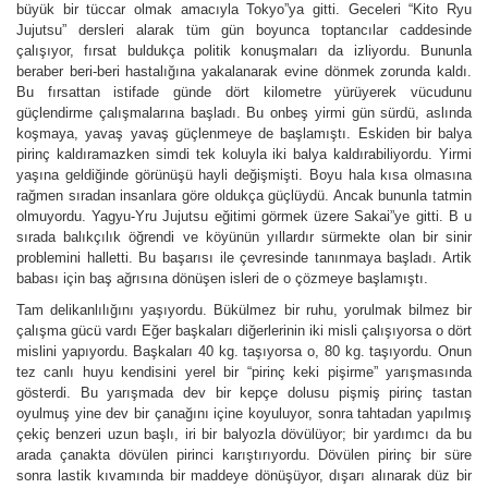
büyük bir tüccar olmak amacıyla Tokyo”ya gitti. Geceleri “Kito Ryu
Jujutsu” dersleri alarak tüm gün boyunca toptancılar caddesinde
çalışıyor, fırsat buldukça politik konuşmaları da izliyordu. Bununla
beraber beri-beri hastalığına yakalanarak evine dönmek zorunda kaldı.
Bu fırsattan istifade günde dört kilometre yürüyerek vücudunu
güçlendirme çalışmalarına başladı. Bu onbeş yirmi gün sürdü, aslında
koşmaya, yavaş yavaş güçlenmeye de başlamıştı. Eskiden bir balya
pirinç kaldıramazken simdi tek koluyla iki balya kaldırabiliyordu. Yirmi
yaşına geldiğinde görünüşü hayli değişmişti. Boyu hala kısa olmasına
rağmen sıradan insanlara göre oldukça güçlüydü. Ancak bununla tatmin
olmuyordu. Yagyu-Yru Jujutsu eğitimi görmek üzere Sakai”ye gitti. B u
sırada balıkçılık öğrendi ve köyünün yıllardır sürmekte olan bir sinir
problemini halletti. Bu başarısı ile çevresinde tanınmaya başladı. Artik
babası için baş ağrısına dönüşen isleri de o çözmeye başlamıştı.
Tam delikanlılığını yaşıyordu. Bükülmez bir ruhu, yorulmak bilmez bir
çalışma gücü vardı Eğer başkaları diğerlerinin iki misli çalışıyorsa o dört
mislini yapıyordu. Başkaları 40 kg. taşıyorsa o, 80 kg. taşıyordu. Onun
tez canlı huyu kendisini yerel bir “pirinç keki pişirme” yarışmasında
gösterdi. Bu yarışmada dev bir kepçe dolusu pişmiş pirinç tastan
oyulmuş yine dev bir çanağını içine koyuluyor, sonra tahtadan yapılmış
çekiç benzeri uzun başlı, iri bir balyozla dövülüyor; bir yardımcı da bu
arada çanakta dövülen pirinci karıştırıyordu. Dövülen pirinç bir süre
sonra lastik kıvamında bir maddeye dönüşüyor, dışarı alınarak düz bir