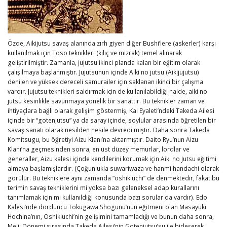
Özde, Aikijutsu savaş alanında zırh giyen diğer Bushi’lere (askerler) karşı
kullanılmak için Toso teknikleri (kılıç ve mızrak) temel alınarak
geliştirilmiştir. Zamanla, jujutsu ikinci planda kalan bir eğitim olarak
çalışılmaya başlanmıştır. Jujutsunun içinde Aiki no jutsu (Aikijujutsu)
denilen ve yüksek dereceli samurailer için saklanan ikinci bir çalışma
vardır. Jujutsu teknikleri saldırmak için de kullanılabildiği halde, aiki no
jutsu kesinlikle savunmaya yönelik bir sanattır. Bu teknikler zaman ve
ihtiyaçlara bağlı olarak gelişim göstermiş, Kai Eyaleti’ndeki Takeda Ailesi
içinde bir “gotenjutsu” ya da saray içinde, soylular arasında öğretilen bir
savaş sanatı olarak nesilden nesile devredilmiştir. Daha sonra Takeda
Komitsugu, bu öğretiyi Aizu Klanı’na aktarmıştır. Daito Ryu’nun Aizu
Klanı’na geçmesinden sonra, en üst düzey memurlar, lordlar ve
generaller, Aizu kalesi içinde kendilerini korumak için Aiki no Jutsu eğitimi
almaya başlamışlardır. (Çoğunlukla suwariwaza ve hanmi handachi olarak
görülür. Bu tekniklere aynı zamanda “oshikiuchi” de denmektedir, fakat bu
terimin savaş tekniklerini mi yoksa bazı geleneksel adap kurallarını
tanımlamak için mi kullanıldığı konusunda bazı sorular da vardır). Edo
Kalesi’nde dördüncü Tokugawa Shogunu’nun eğitmeni olan Masayuki
Hochina’nın, Oshikiuchi’nin gelişimini tamamladığı ve bunun daha sonra,
Meiji Dönemi sırasında Takeda Ailesi’nin Gotenjutsu’su ile birleşerek