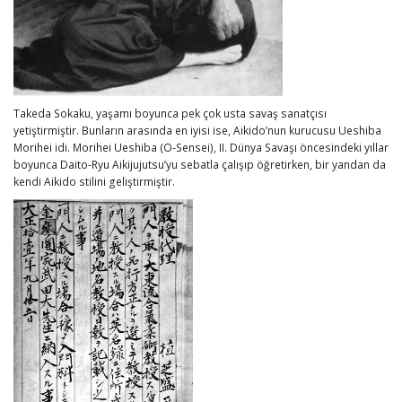
Takeda Sokaku, yaşamı boyunca pek çok usta savaş sanatçısı
yetiştirmiştir. Bunların arasında en iyisi ise, Aikido’nun kurucusu Ueshiba
Morihei idi. Morihei Ueshiba (O-Sensei), II. Dünya Savaşı öncesindeki yıllar
boyunca Daito-Ryu Aikijujutsu’yu sebatla çalışıp öğretirken, bir yandan da
kendi Aikido stilini geliştirmiştir.