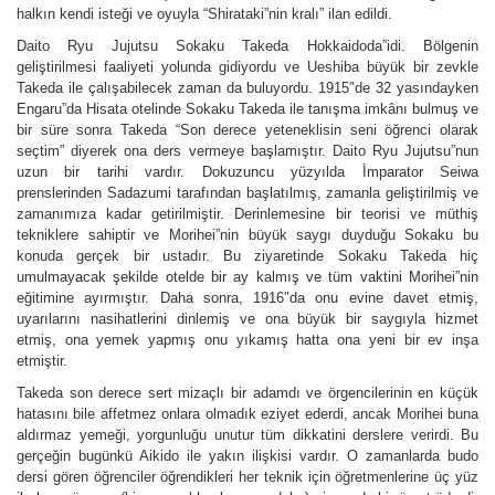
halkın kendi isteği ve oyuyla “Shirataki”nin kralı” ilan edildi.
Daito Ryu Jujutsu Sokaku Takeda Hokkaidoda”idi. Bölgenin
geliştirilmesi faaliyeti yolunda gidiyordu ve Ueshiba büyük bir zevkle
Takeda ile çalışabilecek zaman da buluyordu. 1915″de 32 yasındayken
Engaru”da Hisata otelinde Sokaku Takeda ile tanışma imkânı bulmuş ve
bir süre sonra Takeda “Son derece yeteneklisin seni öğrenci olarak
seçtim” diyerek ona ders vermeye başlamıştır. Daito Ryu Jujutsu”nun
uzun bir tarihi vardır. Dokuzuncu yüzyılda İmparator Seiwa
prenslerinden Sadazumi tarafından başlatılmış, zamanla geliştirilmiş ve
zamanımıza kadar getirilmiştir. Derinlemesine bir teorisi ve müthiş
tekniklere sahiptir ve Morihei”nin büyük saygı duyduğu Sokaku bu
konuda gerçek bir ustadır. Bu ziyaretinde Sokaku Takeda hiç
umulmayacak şekilde otelde bir ay kalmış ve tüm vaktini Morihei”nin
eğitimine ayırmıştır. Daha sonra, 1916″da onu evine davet etmiş,
uyarılarını nasihatlerini dinlemiş ve ona büyük bir saygıyla hizmet
etmiş, ona yemek yapmış onu yıkamış hatta ona yeni bir ev inşa
etmiştir.
Takeda son derece sert mizaçlı bir adamdı ve örgencilerinin en küçük
hatasını bile affetmez onlara olmadık eziyet ederdi, ancak Morihei buna
aldırmaz yemeği, yorgunluğu unutur tüm dikkatini derslere verirdi. Bu
gerçeğin bugünkü Aikido ile yakın ilişkisi vardır. O zamanlarda budo
dersi gören öğrenciler öğrendikleri her teknik için öğretmenlerine üç yüz