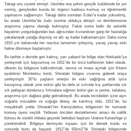
Takagi onu ziyaret etmişti. Ueshiba ona şehrin gençlik kulübünde bir yer
vermiş, gençlerden kurulu bir örgenci kadrosu kurmuş ve öğretmenlik
yapmasını sağlamıştır. Takagi daha sonraları 9.dan”a kadar yükselmiş,
bu arada Ueshiba”da Judo üzerine oldukça detaylı ve derinlemesine
araştırma yapma olanağı bulmuştur. Fakat sonra belki de askerlik
hayatinin yorgunluğundan bas ağrısından kıvrandıran garip bir hastalığa
yakalanarak yatağa düşmüş ve altı ay kadar kalkamamıştır. Daha sonra
1910 yılı baharında her nasılsa tamamen iyileşmiş, yavaş yavaş eski
haline dönmeye başlamıştır.
Bu tarihte o devirde geri kalmış, yarı yabanıl bir bölge olan Hokkaido”ya
yerleşmek için başvurmuş ve 1911″de bir öncü kafilesinin lideri olarak,
ülkenin bu bölgesini kalkındırmak, tarıma ve imara açmak için Kitami
eyaletinin Mombetsu kenti, Shirataki bölgesi civarına giderek oraya
yerleşmiştir. 30″lu yaşların enerjisi ile eski sağlığına artik iyice
kavuşmuş olarak yine eskisi gibi bu defa at sırtında kış şartlarında sık
sık patlayan dondurucu fırtınalara rağmen bütün gün is yerine, tarlalara,
araştırma için dağlara gidip gelmekteydi. Bu arada tecrübeleri içine aşırı
soğukla mücadele ve soğuğa direnç de katılmış oldu. 1911″de, bu
meşakkatli yolda Shirataki”nin Kamiyubetsu bölgesinin bir numaralı
konsey üyesi seçildi. Yetlesen öncüleri desteklemesi amacı ile valilik
bürosu ile sürekli irtibata geçerek belediye başkanı Uratora Kanashige yi
yüreklendirdi. Bölgeye demiryolu inşaası için bir dernek kurdu ve
sonunda bunu da başardı. 1912″de 65km2″lik Shirataki bölgesinde