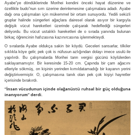
Ayabe”ye döndüklerinde Morihei kendini önceki hayat düzenine ve
özellikle budo”nun sırrı üzerine derinlemesine çalışmalara adadı. Ayabe
dağı ona çalışmaları için mükemmel bir ortam sunuyordu. Yedili sekizli
gruplar halinde süngerleri ağaçlara dairesel olarak asıyor bir kargıyla
değişik vücut hareketleri üzerinde çalışarak hedeflediği süngerleri
deliyordu. Bu vücut ustalıklı hareketleri de o sırada yanında bulunan
birkaç öğrencinin hafızasına kazınırcasına işlenmekteydi.
O sıralarda Ayabe oldukça sakin bir köydü. Geceleri sansarlar, tilkiler
sıklıkla köye gelir, pek çok is nüfusun azlığından dolayı imece usulü ile
yapılırdı. Bu çalışmalarda Morihei tanrı vergisi gücünü köylülerden
saklayamamıştır. Bir keresinde 15-20 cm. Çapında bir çam ağacını
elleriyle sökmüş, on kişinin yerinden kımıldatamadığı bir kayanın yerini
değiştirivermiştir. O, çalışmasına tanık olan pek çok kişiyi hayretler
içerisinde bırakırdı.
“İnsan vücudunun içinde olağanüstü ruhsal bir güç olduğuna
inanıyorum” derdi.