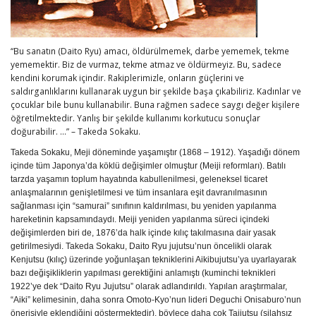
“Bu sanatın (Daito Ryu) amacı, öldürülmemek, darbe yememek, tekme
yememektir. Biz de vurmaz, tekme atmaz ve öldürmeyiz. Bu, sadece
kendini korumak içindir. Rakiplerimizle, onların güçlerini ve
saldırganlıklarını kullanarak uygun bir şekilde başa çıkabiliriz. Kadınlar ve
çocuklar bile bunu kullanabilir. Buna rağmen sadece saygı değer kişilere
öğretilmektedir. Yanlış bir şekilde kullanımı korkutucu sonuçlar
doğurabilir. ...” – Takeda Sokaku.
Takeda Sokaku, Meji döneminde yaşamıştır (1868 – 1912). Yaşadığı dönem
içinde tüm Japonya’da köklü değişimler olmuştur (Meiji reformları). Batılı
tarzda yaşamın toplum hayatında kabullenilmesi, geleneksel ticaret
anlaşmalarının genişletilmesi ve tüm insanlara eşit davranılmasının
sağlanması için “samurai” sınıfının kaldırılması, bu yeniden yapılanma
hareketinin kapsamındaydı. Meiji yeniden yapılanma süreci içindeki
değişimlerden biri de, 1876’da halk içinde kılıç takılmasına dair yasak
getirilmesiydi. Takeda Sokaku, Daito Ryu jujutsu’nun öncelikli olarak
Kenjutsu (kılıç) üzerinde yoğunlaşan tekniklerini Aikibujutsu’ya uyarlayarak
bazı değişikliklerin yapılması gerektiğini anlamıştı (kuminchi teknikleri
1922’ye dek “Daito Ryu Jujutsu” olarak adlandırıldı. Yapılan araştırmalar,
“Aiki” kelimesinin, daha sonra Omoto-Kyo’nun lideri Deguchi Onisaburo’nun
önerisiyle eklendiğini göstermektedir), böylece daha çok Taijutsu (silahsız