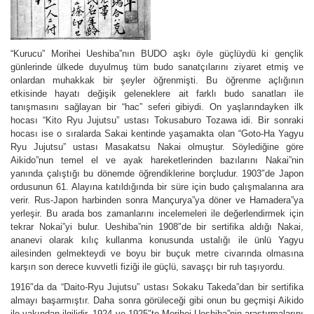
“Kurucu” Morihei Ueshiba”nın BUDO aşkı öyle güçlüydü ki gençlik
günlerinde ülkede duyulmuş tüm budo sanatçılarını ziyaret etmiş ve
onlardan muhakkak bir şeyler öğrenmişti. Bu öğrenme açlığının
etkisinde hayatı değişik geleneklere ait farklı budo sanatları ile
tanışmasını sağlayan bir “hac” seferi gibiydi. On yaşlarındayken ilk
hocası “Kito Ryu Jujutsu” ustası Tokusaburo Tozawa idi. Bir sonraki
hocası ise o sıralarda Sakai kentinde yaşamakta olan “Goto-Ha Yagyu
Ryu Jujutsu” ustası Masakatsu Nakai olmuştur. Söylediğine göre
Aikido”nun temel el ve ayak hareketlerinden bazılarını Nakai”nin
yanında çalıştığı bu dönemde öğrendiklerine borçludur. 1903″de Japon
ordusunun 61. Alayına katıldığında bir süre için budo çalışmalarına ara
verir. Rus-Japon harbinden sonra Mançurya”ya döner ve Hamadera”ya
yerleşir. Bu arada bos zamanlarını incelemeleri ile değerlendirmek için
tekrar Nokai”yi bulur. Ueshiba”nin 1908″de bir sertifika aldığı Nakai,
ananevi olarak kılıç kullanma konusunda ustalığı ile ünlü Yagyu
ailesinden gelmekteydi ve boyu bir buçuk metre civarında olmasına
karşın son derece kuvvetli fiziği ile güçlü, savaşçı bir ruh taşıyordu.
1916″da da “Daito-Ryu Jujutsu” ustası Sokaku Takeda”dan bir sertifika
almayı başarmıştır. Daha sonra görüleceği gibi onun bu geçmişi Aikido
ile yakından ilgilidir. 1924 ve 1925″te Morihei Ueshiba”nin araştırmalarını