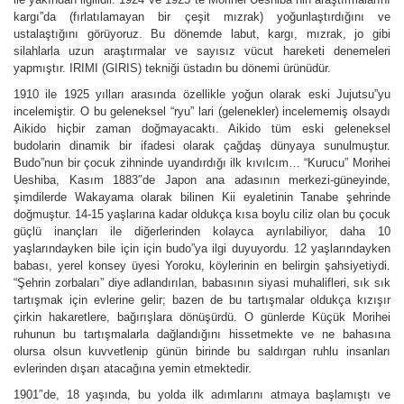
kargı”da (fırlatılamayan bir çeşit mızrak) yoğunlaştırdığını ve
ustalaştığını görüyoruz. Bu dönemde labut, kargı, mızrak, jo gibi
silahlarla uzun araştırmalar ve sayısız vücut hareketi denemeleri
yapmıştır. IRIMI (GIRIS) tekniği üstadın bu dönemi ürünüdür.
1910 ile 1925 yılları arasında özellikle yoğun olarak eski Jujutsu”yu
incelemiştir. O bu geleneksel “ryu” lari (gelenekler) incelememiş olsaydı
Aikido hiçbir zaman doğmayacaktı. Aikido tüm eski geleneksel
budolarin dinamik bir ifadesi olarak çağdaş dünyaya sunulmuştur.
Budo”nun bir çocuk zihninde uyandırdığı ilk kıvılcım… “Kurucu” Morihei
Ueshiba, Kasım 1883″de Japon ana adasının merkezi-güneyinde,
şimdilerde Wakayama olarak bilinen Kii eyaletinin Tanabe şehrinde
doğmuştur. 14-15 yaşlarına kadar oldukça kısa boylu ciliz olan bu çocuk
güçlü inançları ile diğerlerinden kolayca ayrılabiliyor, daha 10
yaşlarındayken bile için için budo”ya ilgi duyuyordu. 12 yaşlarındayken
babası, yerel konsey üyesi Yoroku, köylerinin en belirgin şahsiyetiydi.
“Şehrin zorbaları” diye adlandırılan, babasının siyasi muhalifleri, sık sık
tartışmak için evlerine gelir; bazen de bu tartışmalar oldukça kızışır
çirkin hakaretlere, bağırışlara dönüşürdü. O günlerde Küçük Morihei
ruhunun bu tartışmalarla dağlandığını hissetmekte ve ne bahasına
olursa olsun kuvvetlenip günün birinde bu saldırgan ruhlu insanları
evlerinden dışarı atacağına yemin etmektedir.
1901″de, 18 yaşında, bu yolda ilk adımlarını atmaya başlamıştı ve