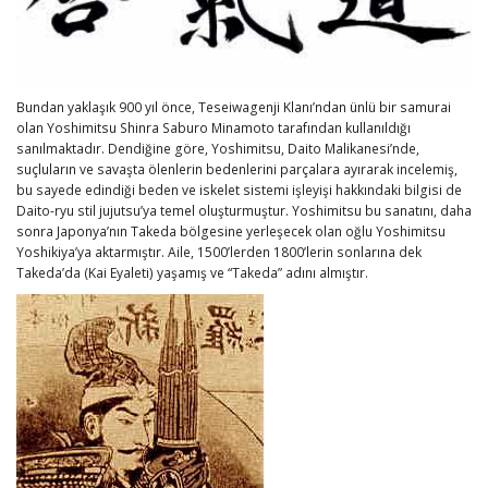
Bundan yaklaşık 900 yıl önce, Teseiwagenji Klanı’ndan ünlü bir samurai
olan Yoshimitsu Shinra Saburo Minamoto tarafından kullanıldığı
sanılmaktadır. Dendiğine göre, Yoshimitsu, Daito Malikanesi’nde,
suçluların ve savaşta ölenlerin bedenlerini parçalara ayırarak incelemiş,
bu sayede edindiği beden ve iskelet sistemi işleyişi hakkındaki bilgisi de
Daito-ryu stil jujutsu’ya temel oluşturmuştur. Yoshimitsu bu sanatını, daha
sonra Japonya’nın Takeda bölgesine yerleşecek olan oğlu Yoshimitsu
Yoshikiya’ya aktarmıştır. Aile, 1500’lerden 1800’lerin sonlarına dek
Takeda’da (Kai Eyaleti) yaşamış ve “Takeda” adını almıştır.