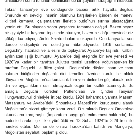
dinledikten sonra ruhunun derinliklerinde bir şeylerin sıkıştığını hisseder.
Tekrar Tanabe”ye eve döndüğünde babası artik hayatta değildir.
Ömründe en sevdiği insanin ölümünü karşılarken içinden de manevi
kilitleri kırmaya, çalışmalarını ilerletip budo”nun sırrına ulaşacağına
yemin etti. Bu olaydan sonra yaşantısı tamamen değişti. Bazen beyaz
bir giysiyle bir kayanın tepesinde oturuyor, bazen bir dağı tepesinde diz
çöküp dua ediyor, sürekli Shinto dualarını okuyordu. Onu tanıyanlar son
derece endişeliydi ve delirdiğine hükmediyordu. 1919 sonlarında
Deguchi”yi hatırladı ve ailesini de toplayarak Ayabe”ye taşındı. Kalbini
aydınlatan ışığı bulmuştu. Ayabe”de dağ eteğinde bir eve yerlesti ve
1926″ya kadar bir taraftan Jujutsu teorisi üzerinde yoğunlaşırken bir
taraftan Deguchi ile fiilen çalıştı. Deguchi”nin düşleri insan ve tanrı
aşkının birliğinden doğacak dini temeller üzerine kurulu bir ahlak
dünyası ve Moğolistan”da kurulacak tüm yeni dinlerden güç alacak, eski
din ve uygarlıkların esiri olmayacak özgür bir krallık üzerineydi. Bu
amaçla Deguchi Koreden Putlenchiao ve Çinden Taoyiian
Hungwantzuhui dinleriyle irtibat kurdu. 1924 baharında yanına Masumi
Matsamura ve Ayabe”deki Shounkaku Mabedi”nin kurucusunu alarak
Moğolistan”a bizzat gitmeye karar verdi. O sıralarda Deguchi Omotokyo
skandalına karışmıştı. (İmparatora saygı gösterilmemesi hakkında), bu
nedenle hareket gizlilikle yürütüldü ve 13 Subat 1924″te 3.28 treni ile
hareket ettiler. Morihei de onlara Tsruoka”dan katıldı ve Mançurya,
Moğolistan seyahati başlamış oldu.