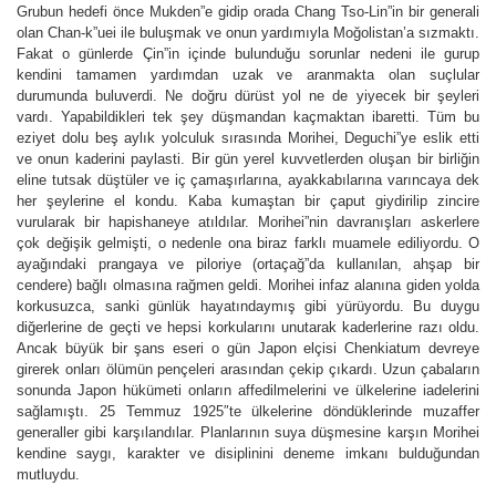
Grubun hedefi önce Mukden”e gidip orada Chang Tso-Lin”in bir generali
olan Chan-k”uei ile buluşmak ve onun yardımıyla Moğolistan’a sızmaktı.
Fakat o günlerde Çin”in içinde bulunduğu sorunlar nedeni ile gurup
kendini tamamen yardımdan uzak ve aranmakta olan suçlular
durumunda buluverdi. Ne doğru dürüst yol ne de yiyecek bir şeyleri
vardı. Yapabildikleri tek şey düşmandan kaçmaktan ibaretti. Tüm bu
eziyet dolu beş aylık yolculuk sırasında Morihei, Deguchi”ye eslik etti
ve onun kaderini paylasti. Bir gün yerel kuvvetlerden oluşan bir birliğin
eline tutsak düştüler ve iç çamaşırlarına, ayakkabılarına varıncaya dek
her şeylerine el kondu. Kaba kumaştan bir çaput giydirilip zincire
vurularak bir hapishaneye atıldılar. Morihei”nin davranışları askerlere
çok değişik gelmişti, o nedenle ona biraz farklı muamele ediliyordu. O
ayağındaki prangaya ve piloriye (ortaçağ”da kullanılan, ahşap bir
cendere) bağlı olmasına rağmen geldi. Morihei infaz alanına giden yolda
korkusuzca, sanki günlük hayatındaymış gibi yürüyordu. Bu duygu
diğerlerine de geçti ve hepsi korkularını unutarak kaderlerine razı oldu.
Ancak büyük bir şans eseri o gün Japon elçisi Chenkiatum devreye
girerek onları ölümün pençeleri arasından çekip çıkardı. Uzun çabaların
sonunda Japon hükümeti onların affedilmelerini ve ülkelerine iadelerini
sağlamıştı. 25 Temmuz 1925″te ülkelerine döndüklerinde muzaffer
generaller gibi karşılandılar. Planlarının suya düşmesine karşın Morihei
kendine saygı, karakter ve disiplinini deneme imkanı bulduğundan
mutluydu.