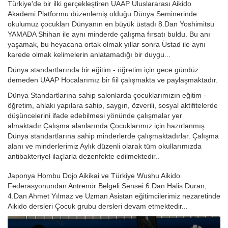
Türkiye'de bir ilki gerçekleştiren UAAP Uluslararası Aikido
Akademi Platformu düzenlemiş olduğu Dünya Seminerinde
okulumuz çocukları Dünyanın en büyük üstadı 8.Dan Yoshimitsu
YAMADA Shihan ile aynı minderde çalışma fırsatı buldu. Bu anı
yaşamak, bu heyacana ortak olmak yıllar sonra Üstad ile aynı
karede olmak kelimelerin anlatamadığı bir duygu...
Dünya standartlarında bir eğitim - öğretim için gece gündüz
demeden UAAP Hocalarımız bir fiil çalışmakta ve paylaşmaktadır.
Dünya Standartlarına sahip salonlarda çocuklarımızın eğitim -
öğretim, ahlaki yapılara sahip, saygın, özverili, sosyal aktifitelerde
düşüncelerini ifade edebilmesi yönünde çalışmalar yer
almaktadır.Çalışma alanlarında Çocuklarımız için hazırlanmış
Dünya standartlarına sahip minderlerde çalışmaktadırlar. Çalışma
alanı ve minderlerimiz Aylık düzenli olarak tüm okullarımızda
antibakteriyel ilaçlarla dezenfekte edilmektedir..
Japonya Hombu Dojo Aikikai ve Türkiye Wushu Aikido
Federasyonundan Antrenör Belgeli Sensei 6.Dan Halis Duran,
4.Dan Ahmet Yılmaz ve Uzman Asistan eğitimcilerimiz nezaretinde
Aikido dersleri Çocuk grubu dersleri devam etmektedir...