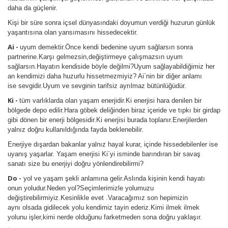
daha da güçlenir.
Kişi bir süre sonra içsel dünyasındaki doyumun verdiği huzurun günlük
yaşantısına olan yansımasını hissedecektir.
Ai -
uyum demektir.Önce kendi bedenine uyum sağlarsın sonra
partnerine.Karşı gelmezsin,değiştirmeye çalışmazsın uyum
sağlarsın.Hayatın kendiside böyle değilmi?Uyum sağlayabildiğimiz her
an kendimizi daha huzurlu hissetmezmiyiz? Ai`nin bir diğer anlamı
ise sevgidir.Uyum ve sevginin tarifsiz ayrılmaz bütünlüğüdür.
Ki -
tüm varlıklarda olan yaşam enerjidir.Ki enerjisi hara denilen bir
bölgede depo edilir.Hara göbek deliğinden biraz içeride ve tıpkı bir girdap
gibi dönen bir enerji bölgesidir.Ki enerjisi burada toplanır.Enerjilerden
yalnız doğru kullanıldığında fayda beklenebilir.
Enerjiye dışardan bakanlar yalnız hayal kurar, içinde hissedebilenler ise
uyanış yaşarlar. Yaşam enerjisi Ki`yi isminde barındıran bir savaş
sanatı size bu enerjiyi doğru yönlendirebilirmi?
Do -
yol ve yaşam şekli anlamına gelir.Aslında kişinin kendi hayatı
onun yoludur.Neden yol?Seçimlerimizle yolumuzu
değiştirebilirmiyiz.Kesinlikle evet .Varacağımız son hepimizin
aynı olsada gidilecek yolu kendimiz tayin ederiz.Kimi ilmek ilmek
yolunu işler,kimi nerde olduğunu farketmeden sona doğru yaklaşır.