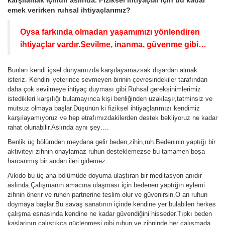
emek verirken ruhsal ihtiyaçlarımız?
Oysa farkında olmadan yaşamımızı yönlendiren
ihtiyaçlar vardır.Sevilme, inanma, güvenme gibi…
Bunları kendi içsel dünyamızda karşılayamazsak dışardan almak
isteriz. Kendini yeterince sevmeyen birinin çevresindekiler tarafından
daha çok sevilmeye ihtiyaç duyması gibi.Ruhsal gereksinimlerimiz
istedikleri karşılığı bulamayınca kişi benliğinden uzaklaşır,tatminsiz ve
mutsuz olmaya başlar.Düşünün ki fiziksel ihtiyaçlarımızı kendimiz
karşılayamıyoruz ve hep etrafımızdakilerden destek bekliyoruz ne kadar
rahat olunabilir.Aslında aynı şey….
Benlik üç bölümden meydana gelir beden,zihin,ruh.Bedeninin yaptığı bir
aktiviteyi zihnin onaylamaz ruhun desteklemezse bu tamamen boşa
harcanmış bir andan ileri gidemez.
Aikido bu üç ana bölümüde doyuma ulaştıran bir meditasyon anıdır
aslında.Çalışmanın amacına ulaşması için bedenen yaptığın eylemi
zihnin önerir ve ruhen partnerine teslim olur ve güvenirsin.O an ruhun
doymaya başlar.Bu savaş sanatının içinde kendine yer bulabilen herkes
çalışma esnasında kendine ne kadar güvendiğini hisseder.Tıpkı beden
kaslarının çalıştıkça güçlenmesi gibi,ruhun ve zihninde her çalışmada