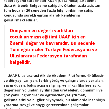
Federasyonu tarafından 7.Dan (Usta Hoca) 4.Kademe
Usta Antrenör Belgesine sahipdir. Okulumuzda asistan
tüm hocalar 20 seneden fazla bilgi birikimine sahip
konusunda sürekli eğitim alarak kendilerini
geliştirmektedirler.
Dünyanın en değerli varlıkları
çocuklarımızın eğitimi UAAP için en
önemli değer ve kavramdır. Bu nedenle
Tüm eğitimciler Türkiye Federasyonu ve
Uluslararası Federasyon tarafından
belgelidir.
®
UAAP Uluslararasi Aikido Akademi Platformu
ülkesini
ve dünyayı tanıyan, farklı görüş ve çalışmalarda yer alan,
saygı duyan, bakış açısı gelişmiş, yenilikçi fikirlere açık,
değerlerin yolundan ayrılmadan üretebilen, donanımlı ve
çok yönlü öğrenciler ve eğitimciler yetiştirmek,
gelişmelerini ve bilgilerini yaymak, bu alanlarda insanlığın
yararına sevgi ve saygı çercevesinde çalışmalar