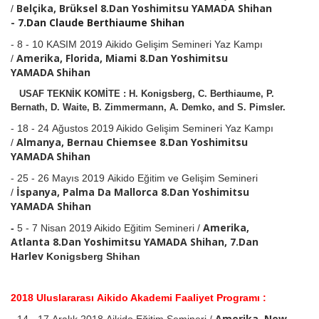
Belçika, Brüksel 8.Dan Yoshimitsu YAMADA
Shihan
/
-
7.Dan Claude Berthiaume
Shihan
- 8 - 10 KASIM 2019 Aikido Gelişim Semineri Yaz Kampı
Amerika, Florida, Miami 8.Dan Yoshimitsu
/
YAMADA
Shihan
USAF TEKNİK KOMİTE :
H. Konigsberg, C. Berthiaume, P.
Bernath, D. Waite, B. Zimmermann, A. Demko, and S. Pimsler.
- 18 - 24 Ağustos 2019 Aikido Gelişim Semineri Yaz Kampı
Almanya, Bernau Chiemsee 8.Dan Yoshimitsu
/
YAMADA
Shihan
- 25 - 26 Mayıs 2019 Aikido Eğitim ve Gelişim Semineri
İspanya, Palma Da Mallorca
8.Dan Yoshimitsu
/
YAMADA
Shihan
Amerika,
-
5 - 7 Nisan 2019 Aikido Eğitim
Semineri /
Atlanta
8.Dan Yoshimitsu YAMADA
Shihan,
7.Dan
Harlev
Konigsberg Shihan
2018 Uluslararası Aikido Akademi Faaliyet Programı :
Amerika, New
- 14 - 17 Aralık 2018 A
ikido Eğitim Semineri /