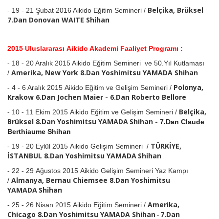
Belçika, Brüksel
-
19 - 21 Şubat 2016 Aikido Eğitim Semineri /
7
.Dan Donovan WAITE
Shihan
2015 Uluslararası Aikido Akademi Faaliyet Programı :
-
18 - 20 Aralık 2015 A
ikido Eğitim Semineri ve 50.Yıl Kutlaması
Amerika, New York
8.Dan Yoshimitsu YAMADA
Shihan
/
Polonya,
- 4 - 6 Aralık
2015 Aikido Eğitim ve Gelişim Semineri /
Krakow 6.Dan Jochen Maier - 6.Dan Roberto Bellore
Belçika,
- 10 - 11 Ekim
2015 Aikido Eğitim ve Gelişim Semineri /
Brüksel 8.Dan Yoshimitsu YAMADA
Shihan -
7.Dan Claude
Berthiaume
Shihan
TÜRKİYE,
- 19 - 20 Eylül
2015 Aikido Gelişim Semineri /
İSTANBUL 8.Dan Yoshimitsu YAMADA
Shihan
-
22 - 29 Ağustos 2015 Aikido Gelişim Semineri Yaz Kampı
Almanya, Bernau Chiemsee 8.Dan Yoshimitsu
/
YAMADA
Shihan
Amerika,
-
25 - 26 Nisan 2015 Aikido Eğitim Semineri /
Chicago
8.Dan Yoshimitsu YAMADA
Shihan
7.Dan
-