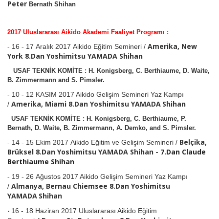
Peter
Bernath Shihan
2017 Uluslararası Aikido Akademi Faaliyet Programı :
Amerika, New
- 16 - 17 Aralık 2017 A
ikido Eğitim Semineri /
York
8.Dan Yoshimitsu YAMADA
Shihan
USAF TEKNİK KOMİTE :
H. Konigsberg, C. Berthiaume, D. Waite,
B. Zimmermann and S. Pimsler.
- 10 - 12 KASIM 2017 Aikido Gelişim Semineri Yaz Kampı
Amerika, Miami 8.Dan Yoshimitsu YAMADA
Shihan
/
USAF TEKNİK KOMİTE :
H. Konigsberg, C. Berthiaume, P.
Bernath, D. Waite, B. Zimmermann, A. Demko, and S. Pimsler.
Belçika,
- 14 - 15 Ekim 2017
Aikido Eğitim ve Gelişim Semineri /
Brüksel 8.Dan Yoshimitsu YAMADA
Shihan -
7.Dan Claude
Berthiaume
Shihan
- 19 - 26 Ağustos 2017 Aikido Gelişim Semineri Yaz Kampı
Almanya, Bernau Chiemsee 8.Dan Yoshimitsu
/
YAMADA
Shihan
-
16 - 18 Haziran 2017 Uluslararası Aikido Eğitim