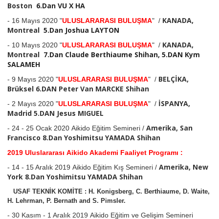
Boston
6.Dan VU X HA
KANADA,
- 16 Mayıs 2020 "
ULUSLARARASI BULUŞMA
" /
Montreal
5.Dan Joshua LAYTON
KANADA,
- 10 Mayıs 2020 "
ULUSLARARASI BULUŞMA
" /
Montreal
7.Dan Claude Berthiaume Shihan, 5.DAN Kym
SALAMEH
BELÇİKA,
- 9 Mayıs 2020 "
ULUSLARARASI BULUŞMA
"
/
Brüksel 6.DAN Peter Van MARCKE Shihan
İSPANYA,
- 2 Mayıs 2020 "
ULUSLARARASI BULUŞMA
"
/
Madrid 5.DAN Jesus MIGUEL
Amerika, San
- 24 - 25 Ocak 2020 A
ikido Eğitim Semineri /
Francisco
8.Dan Yoshimitsu YAMADA
Shihan
2019 Uluslararası Aikido Akademi Faaliyet Programı :
Amerika, New
- 14 - 15 Aralık 2019 A
ikido Eğitim Kış Semineri /
York
8.Dan Yoshimitsu YAMADA
Shihan
USAF TEKNİK KOMİTE : H. Konigsberg, C. Berthiaume, D. Waite,
H. Lehrman,
P. Bernath
and S. Pimsler.
- 30 Kasım - 1 Aralık 2019
Aikido Eğitim ve Gelişim Semineri