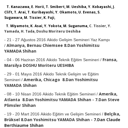
T. Kanazawa, E. Horii, T. Smibert, M. Ueshiba, Y. Kobayashi, J.
Clift, T. Arai, T. Kuribayashi, Y. Okamoto, U. Evenas, S.
Sugawara, M. Tissier, K. Fuji,
T. Miyamoto, K. Asai, Y. Yokota, M. Suganuma,
C. Tissier, Y.
Yamada, H. Tada, Doshu Moriteru Ueshiba
-
21 - 27 Ağustos 2016 Aikido Gelişim Semineri Yaz Kampı
Almanya, Bernau Chiemsee 8.Dan Yoshimitsu
/
YAMADA
Shihan
Fransa,
- 04 - 06 Haziran 2016
A
ikido Teknik Eğitim Semineri /
Marsilya DOSHU Moriteru UESHIBA
- 29 - 01 Mayıs 2016
A
ikido Teknik Gelişim ve Eğitim
Amerika, Chicago
8.Dan Yoshimitsu
Semineri /
YAMADA
Shihan
Amerika,
- 08 - 10 Nisan 2016
A
ikido Teknik Eğitim Semineri /
Atlanta
8.Dan Yoshimitsu YAMADA
Shihan - 7.Dan Steve
Plimsler Shihan
Belçika,
- 19 - 20 Mart 2016
Aikido Eğitim ve Gelişim Semineri /
Brüksel 8.Dan Yoshimitsu YAMADA
Shihan -
7.Dan Claude
Berthiaume
Shihan