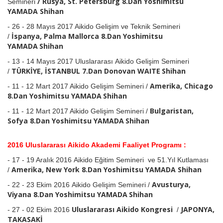
/
Rusya, St. Petersburg
8.Dan Yoshimitsu
Semineri
YAMADA
Shihan
- 26 - 28 Mayıs
2017 Aikido Gelişim ve Teknik Semineri
İspanya, Palma Mallorca 8.Dan
Yoshimitsu
/
YAMADA
Shihan
- 13 - 14 Mayıs 2017 Uluslararası
Aikido Gelişim Semineri
TÜRKİYE, İSTANBUL 7.Dan Donovan WAITE
Shihan
/
Amerika, Chicago
- 11 - 12 Mart
2017 Aikido Gelişim Semineri /
8.Dan
Yoshimitsu YAMADA
Shihan
Bulgaristan,
- 11 - 12 Mart
2017 Aikido Gelişim Semineri /
Sofya 8.Dan
Yoshimitsu YAMADA
Shihan
2016 Uluslararası Aikido Akademi Faaliyet Programı :
-
17 - 19 Aralık 2016 A
ikido Eğitim Semineri ve 51.Yıl Kutlaması
Amerika, New York
8.Dan Yoshimitsu YAMADA
Shihan
/
Avusturya,
- 22 - 23 Ekim
2016 Aikido Gelişim Semineri /
Viyana 8.Dan
Yoshimitsu YAMADA
Shihan
Uluslararası Aikido Kongresi
JAPONYA,
- 27 - 02 Ekim 2016
/
TAKASAKİ