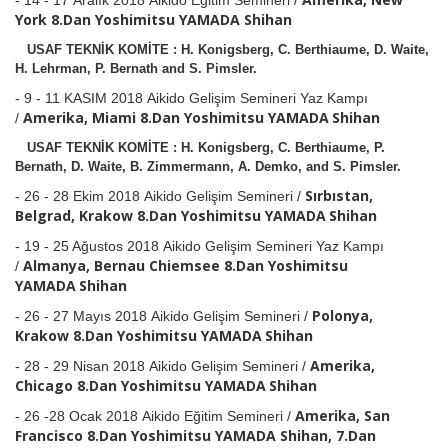
York
8.Dan Yoshimitsu YAMADA
Shihan
USAF TEKNİK KOMİTE : H. Konigsberg, C. Berthiaume, D. Waite,
H. Lehrman,
P. Bernath
and S. Pimsler.
- 9 - 11 KASIM 2018 Aikido Gelişim Semineri Yaz Kampı
Amerika, Miami 8.Dan Yoshimitsu YAMADA
Shihan
/
USAF TEKNİK KOMİTE :
H. Konigsberg, C. Berthiaume, P.
Bernath, D. Waite, B. Zimmermann, A. Demko, and S. Pimsler.
Sırbıstan,
- 26 - 28 Ekim 2018 Aikido Gelişim Semineri /
Belgrad, Krakow 8.Dan
Yoshimitsu YAMADA
Shihan
- 19 - 25 Ağustos 2018 Aikido Gelişim Semineri Yaz Kampı
Almanya, Bernau Chiemsee 8.Dan Yoshimitsu
/
YAMADA
Shihan
Polonya,
- 26 - 27 Mayıs 2018 Aikido Gelişim Semineri /
Krakow 8.Dan
Yoshimitsu YAMADA
Shihan
Amerika,
- 28 - 29 Nisan 2018
Aikido Gelişim Semineri /
Chicago 8.Dan
Yoshimitsu YAMADA
Shihan
Amerika, San
- 26 -28 Ocak 2018 Aikido Eğitim Semineri /
Francisco
8.Dan Yoshimitsu YAMADA
Shihan, 7.Dan