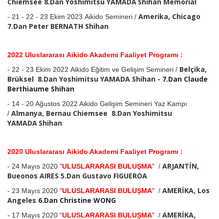
Chiemsee 8.Dan Yoshimitsu YAMADA
Shihan Memorial
Amerika, Chicago
- 21 - 22 - 23 Ekim 2023 Aikido Semineri /
7.Dan Peter BERNATH
Shihan
2022 Uluslararası Aikido Akademi Faaliyet Programı :
Belçika,
- 22 - 23 Ekim 2022
Aikido Eğitim ve Gelişim Semineri /
Brüksel 8.Dan Yoshimitsu YAMADA
Shihan -
7.Dan Claude
Berthiaume
Shihan
- 14 - 20 Ağustos 2022 Aikido Gelişim Semineri Yaz Kampı
Almanya, Bernau Chiemsee 8.Dan Yoshimitsu
/
YAMADA
Shihan
2020 Uluslararası Aikido Akademi Faaliyet Programı :
ARJANTİN,
- 24 Mayıs 2020 "
ULUSLARARASI BULUŞMA
" /
Bueonos AIRES 5.Dan Gustavo FIGUEROA
AMERİKA, Los
- 23 Mayıs 2020 "
ULUSLARARASI BULUŞMA
" /
Angeles
6.Dan Christine WONG
AMERİKA,
- 17 Mayıs 2020 "
ULUSLARARASI BULUŞMA
" /